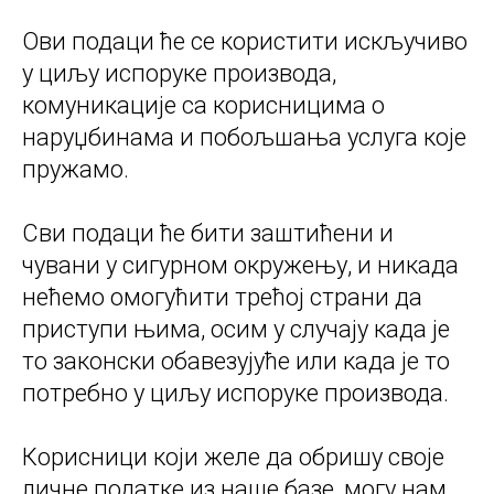
Ови подаци ће се користити искључиво
у циљу испоруке производа,
комуникације са корисницима о
наруџбинама и побољшања услуга које
пружамо.
Сви подаци ће бити заштићени и
чувани у сигурном окружењу, и никада
нећемо омогућити трећој страни да
приступи њима, осим у случају када је
то законски обавезујуће или када је то
потребно у циљу испоруке производа.
Корисници који желе да обришу своје
личне податке из наше базе, могу нам