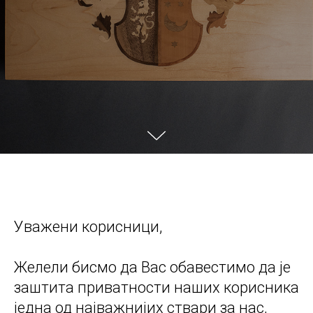
Уважени корисници,
Желели бисмо да Вас обавестимо да је
заштита приватности наших корисника
једна од најважнијих ствари за нас,