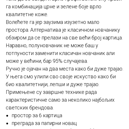
га комбинација црне и зелене боје врло
квалитетне коже.
Волећете га јер заузима изузетно мало
простора. Алтернатива је класичном новчанику
обзиром да се прелази на све већи број картица.
Наравно, полуновчаник не може баш у
потпуности заменити класичан новчаник али
може у већини, бар 95% случајева.
Ручно је ојачан на два места како би дуже трајао.
У њега смо улили сво своје искуство како би
био квалитетнији, лепши и дуже трајао.
Примењене су завршне технике рада
карактеристичне само за неколико најбољих
светских брендова.
простор за 6 картица
преграда за папирни новац