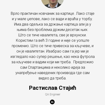
Врло практичан новчаник за картице. Лако стаје
и у мале џепове, лако се вади и враћа у торбу.
Има два одељка за држање картица али ја у
њима без проблема држим десетак њих.
Што се тиче квалитета, све је врхунски.
Користим га већ 3 године и није се уопште
променио. Што се тиче привеска за кључеве, и
он је квалитетан. Изабрао сам га јер ми је
изгледало као супер решење, као нека футрола
за кључеве и вадим који ми треба. Предложио
сам Спартанцима и неколико идеја за
унапређење наведених производа где сам
видео да треба.
Растислав Стајић
QA Engineer