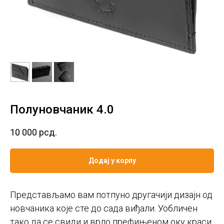
Полуновчаник 4.0
10 000
рсд.
Додај у корпу
Представљамо вам потпуно другачији дизајн од
новчаника које сте до сада виђали. Уобличен
тако да се свиди и врло префињеном оку краси