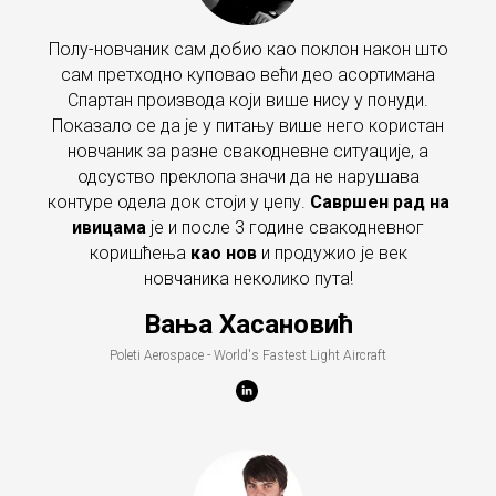
Полу-новчаник сам добио као поклон након што
сам претходно куповао већи део асортимана
Спартан производа који више нису у понуди.
Показало се да је у питању више него користан
новчаник за разне свакодневне ситуације, а
одсуство преклопа значи да не нарушава
контуре одела док стоји у џепу.
Савршен рад на
ивицама
је и после 3 године свакодневног
коришћења
као нов
и продужио је век
новчаника неколико пута!
Вања Хасановић
Poleti Aerospace - World's Fastest Light Aircraft