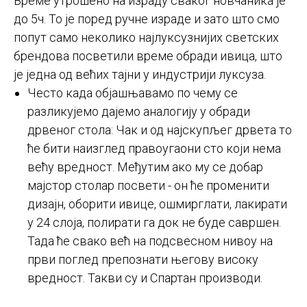
Време утрошено на израду сваког новчаника је
до 5ч. То је поред ручне израде и зато што смо
попут само неколико најлуксузнијих светских
брендова посветили време обради ивица, што
је једна од већих тајни у индустрији луксуза.
Често када објашњавамо по чему се
разликујемо дајемо аналогију у обради
дрвеног стола: Чак и од најскупљег дрвета то
ће бити наизглед правоугаони сто који нема
већу вредност. Међутим ако му се добар
мајстор столар посвети - он ће променити
дизајн, оборити ивице, ошмирглати, лакирати
у 24 слоја, полирати га док не буде савршен.
Тада ће свако већ на подсвесном нивоу на
први поглед препознати његову високу
вредност. Такви су и Спартан производи.