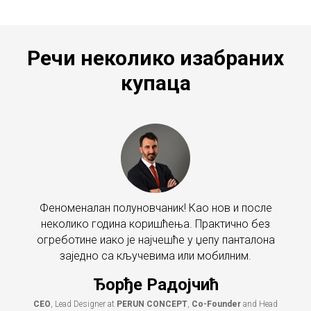
Речи неколико изабраних
купаца
Феноменалан полуновчаник! Као нов и после
неколико година коришћења. Практично без
огреботине иако је најчешће у џепу панталона
заједно са кључевима или мобилним.
Ђорђе Радојчић
CEO
, Lead Designer at
PERUN CONCEPT
,
Co-Founder
and Head