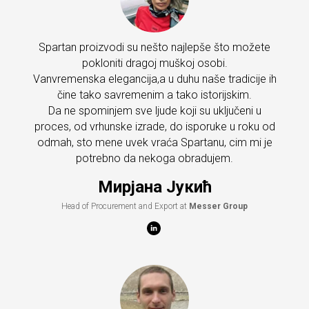
Spartan proizvodi su nešto najlepše što možete
pokloniti dragoj muškoj osobi.
Vanvremenska elegancija,a u duhu naše tradicije ih
čine tako savremenim a tako istorijskim.
Da ne spominjem sve ljude koji su uključeni u
proces, od vrhunske izrade, do isporuke u roku od
odmah, sto mene uvek vraća Spartanu, cim mi je
potrebno da nekoga obradujem.
Мирјана Јукић
Head of Procurement and Export at
Messer Group