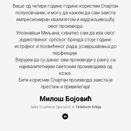
Више од четири године године користим Спартан
полуновчаник, и могу да кажем да сам заиста
импресиониран квалитетом и издржљивошћу
овог производа.
Упознавши Миљана, схватио сам да иза овог
јединственог српског бренда стоје године
истрајног и посвећеног рада, усавршавања до
перфекције.
Верујем да су данас ови производи у рангу са
најквалитетнијим светским производима од
коже.
Бити корисник Спартан производа заиста је
престиж и привилегија!
Милош Бојовић
Sales Excellence Specialist at
Telekom Srbija