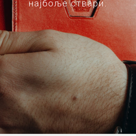
најбоље ствари.