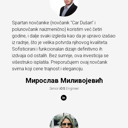
Spartan novčanike (novčanik "Car Dušan" i
polunovčanik naizmenično) koristim već četiri
godine, i dalje svaki izgleda kao da je upravo izašao
iz radnje, što je velika potvrda njihovog kvaliteta.
Sofisticirani i funkcionalan dizajn definitivno ih
izdvaja od ostalih. Bez sumnje, ova investicija se
višestruko isplatila. Preporučujem ovaj novčanik
svima koji cene trajnost i eleganciju.
Мирослав Миливојевић
Senior
iOS
Engineer