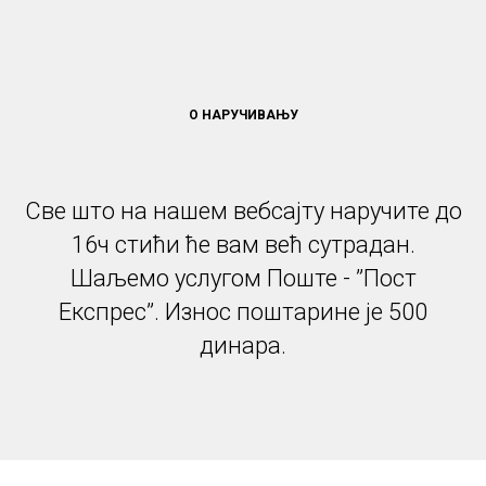
О НАРУЧИВАЊУ
Све што на нашем вебсајту наручите до
16ч стићи ће вам већ сутрадан.
Шаљемо услугом Поште - ”Пост
Експрес”. Износ поштарине је 500
динара.