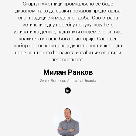
Спартан уметници промишљено се баве
дизајном, тако да сваки производ представља
спој традиције и модерног доба. Ово ствара
истински једну посебну поруку, коју ћете
уживати да делите, надахнути спојем елеганције,
квалитета и наше богате историје. Савршен
избор за све који цене јединственост и желе да
носе нешто што ће заиста истаћи њихов стил и
персоналност.
Милан Ранков
Senior Business Analyst at
Adacta