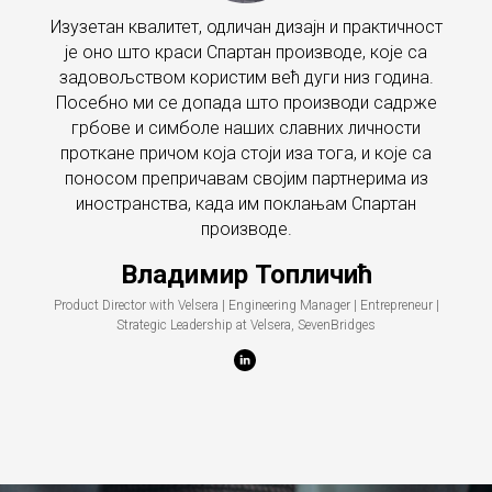
Изузетан квалитет, одличан дизајн и практичност
је оно што краси Спартан производе, које са
задовољством користим већ дуги низ година.
Посебно ми се допада што производи садрже
грбове и симболе наших славних личности
проткане причом која стоји иза тога, и које са
поносом препричавам својим партнерима из
иностранства, када им поклањам Спартан
производе.
Владимир Топличић
Product Director with Velsera | Engineering Manager | Entrepreneur |
Strategic Leadership at Velsera, SevenBridges