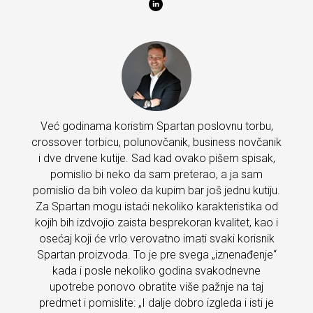
Već godinama koristim Spartan poslovnu torbu,
crossover torbicu, polunovčanik, business novčanik
i dve drvene kutije. Sad kad ovako pišem spisak,
pomislio bi neko da sam preterao, a ja sam
pomislio da bih voleo da kupim bar još jednu kutiju.
Za Spartan mogu istaći nekoliko karakteristika od
kojih bih izdvojio zaista besprekoran kvalitet, kao i
osećaj koji će vrlo verovatno imati svaki korisnik
Spartan proizvoda. To je pre svega „iznenađenje“
kada i posle nekoliko godina svakodnevne
upotrebe ponovo obratite više pažnje na taj
predmet i pomislite: „I dalje dobro izgleda i isti je