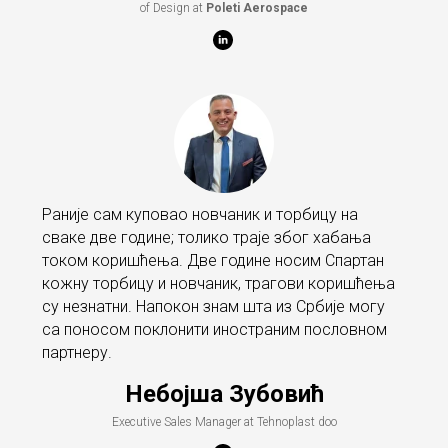
of Design at
Poleti Aerospace
Раније сам куповао новчаник и торбицу на
сваке две године; толико траје због хабања
током коришћења. Две године носим Спартан
кожну торбицу и новчаник, трагови коришћења
су незнатни. Напокон знам шта из Србије могу
са поносом поклонити иностраним пословном
партнеру.
Небојша Зубовић
Executive Sales Manager at Tehnoplast doo