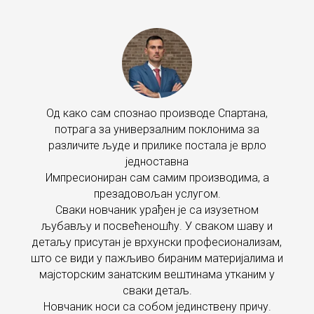
Од како сам спознао производе Спартана,
потрага за универзалним поклонима за
различите људе и прилике постала је врло
једноставна
Импресиониран сам самим производима, а
презадовољан услугом.
Сваки новчаник урађен je са изузетном
љубављу и посвећеношћу. У сваком шаву и
детаљу присутан је врхунски професионализам,
што се види у пажљиво бираним материјалима и
мајсторским занатским вештинама утканим у
сваки детаљ.
Новчаник носи са собом јединствену причу.