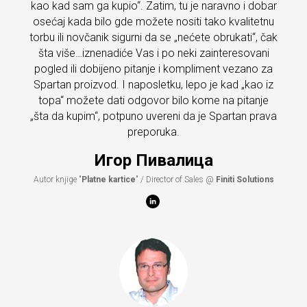
kao kad sam ga kupio“. Zatim, tu je naravno i dobar
osećaj kada bilo gde možete nositi tako kvalitetnu
torbu ili novčanik sigurni da se „nećete obrukati“, čak
šta više…iznenadiće Vas i po neki zainteresovani
pogled ili dobijeno pitanje i kompliment vezano za
Spartan proizvod. I naposletku, lepo je kad „kao iz
topa“ možete dati odgovor bilo kome na pitanje
„šta da kupim“, potpuno uvereni da je Spartan prava
preporuka.
Игор Пивалица
Autor knjige "
Platne kartice
" / Director of Sales @
Finiti Solutions