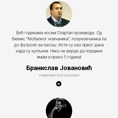
Већ годинама носим Спартан производе. Од
бизнис ”Мобилног новчаника”, полуновчаника па
до футроле за пасош. Исти су као првог дана
када су купљени. Нико не верује да поједине
имам и преко 5 година!
Бранислав Јовановић
Independent EOD-Consultant