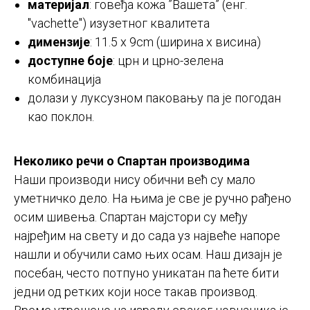
материјал
: говеђа кожа ”Вашета” (енг.
"vachette") изузетног квалитета
димензије
: 11.5 х 9cm (ширина х висина)
доступне боје
: црн и црно-зелена
комбинација
долази у луксузном паковању па је погодан
као поклон.
Неколико речи о Спартан производима
Наши производи нису обични већ су мало
уметничко дело. На њима је све је ручно рађено
осим шивења. Спартан мајстори су међу
најређим на свету и до сада уз највеће напоре
нашли и обучили само њих осам. Наш дизајн је
посебан, често потпуно уникатан па ћете бити
једни од ретких који носе такав производ.